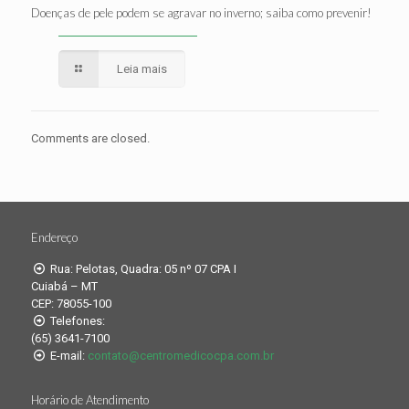
Doenças de pele podem se agravar no inverno; saiba como prevenir!
Leia mais
Comments are closed.
Endereço
Rua: Pelotas, Quadra: 05 nº 07 CPA I
Cuiabá – MT
CEP: 78055-100
Telefones:
(65) 3641-7100
E-mail:
contato@centromedicocpa.com.br
Horário de Atendimento