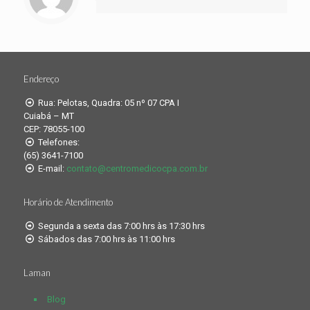
Endereço
Rua: Pelotas, Quadra: 05 nº 07 CPA I
Cuiabá – MT
CEP: 78055-100
Telefones:
(65) 3641-7100
E-mail:
contato@centromedicocpa.com.br
Horário de Atendimento
Segunda a sexta das 7:00 hrs às 17:30 hrs
Sábados das 7:00 hrs às 11:00 hrs
Laman
Blog